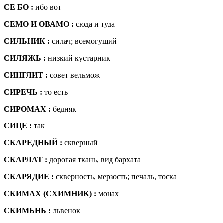
СЕ БО :
ибо вот
СЕМО И ОВАМО :
сюда и туда
СИЛЬНИК :
силач; всемогущий
СИЛЯЖЬ :
низкий кустарник
СИНГЛИТ :
совет вельмож
СИРЕЧЬ :
то есть
СИРОМАХ :
бедняк
СИЦЕ :
так
СКАРЕДНЫЙ :
скверный
СКАРЛАТ :
дорогая ткань, вид бархата
СКАРЯДИЕ :
скверность, мерзость; печаль, тоска
СКИМАХ (СХИМНИК) :
монах
СКИМЬНЬ :
львенок