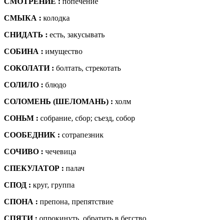
СМОТРЕНИЕ :
попечение
СМЫКА :
колодка
СНИДАТЬ :
есть, закусывать
СОБИНА :
имущество
СОКОЛАТИ :
болтать, стрекотать
СОЛИЛО :
блюдо
СОЛОМЕНЬ (ШЕЛОМАНЬ) :
холм
СОНЬМ :
собрание, сбор; съезд, собор
СООБЕДНИК :
сотрапезник
СОЧИВО :
чечевица
СПЕКУЛАТОР :
палач
СПОД :
круг, группа
СПОНА :
препона, препятствие
СПЯТИ :
опрокинуть, обратить в бегство