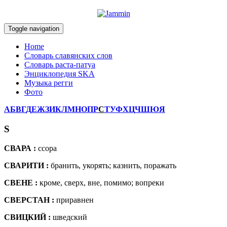
Toggle navigation
Home
Словарь славянских слов
Словарь раста-патуа
Энциклопедия SKA
Музыка регги
Фото
А
Б
В
Г
Д
Е
Ж
З
И
К
Л
М
Н
О
П
Р
С
Т
У
Ф
Х
Ц
Ч
Ш
Ю
Я
S
СВАРА :
ссора
СВАРИТИ :
бранить, укорять; казнить, поражать
СВЕНЕ :
кроме, сверх, вне, помимо; вопреки
СВЕРСТАН :
приравнен
СВИЦКИЙ :
шведский