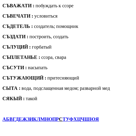
СЪВАЖАТИ :
побуждать к ссоре
СЪВЕЧАТИ :
условиться
СЪДЕТЕЛЬ :
создатель; помощник
СЪЗДАТИ :
построить, создать
СЪЛУЦИЙ :
горбатый
СЪПЛЕТАНЬЕ :
ссора, свара
СЪСУТИ :
насыпать
СЪТУЖАЮЩИЙ :
притесняющий
СЫТА :
вода, подслащенная медом; разварной мед
СЯКЫЙ :
такой
А
Б
В
Г
Д
Е
Ж
З
И
К
Л
М
Н
О
П
Р
С
Т
У
Ф
Х
Ц
Ч
Ш
Ю
Я