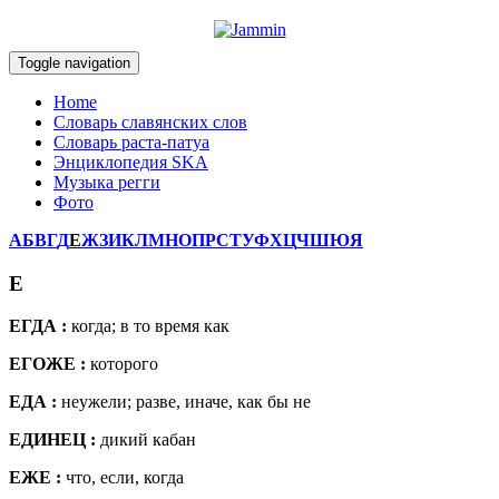
Toggle navigation
Home
Словарь славянских слов
Словарь раста-патуа
Энциклопедия SKA
Музыка регги
Фото
А
Б
В
Г
Д
Е
Ж
З
И
К
Л
М
Н
О
П
Р
С
Т
У
Ф
Х
Ц
Ч
Ш
Ю
Я
E
ЕГДА :
когда; в то время как
ЕГОЖЕ :
которого
ЕДА :
неужели; разве, иначе, как бы не
ЕДИНЕЦ :
дикий кабан
ЕЖЕ :
что, если, когда